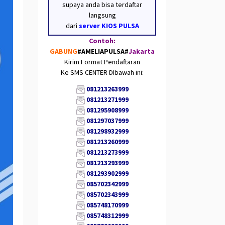
supaya anda bisa terdaftar
langsung
dari
server KIOS PULSA
Contoh:
GABUNG
#AMELIAPULSA
#
Jakarta
Kirim Format Pendaftaran
Ke SMS CENTER DIbawah ini:
081213263999
081213271999
081295908999
081297037999
081298932999
081213260999
081213273999
081213293999
081293902999
085702342999
085702343999
085748170999
085748312999