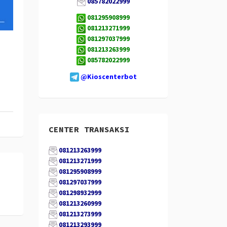
085782022999
081295908999
081213271999
081297037999
081213263999
085782022999
@Kioscenterbot
CENTER TRANSAKSI
081213263999
081213271999
081295908999
081297037999
081298932999
081213260999
081213273999
081213293999