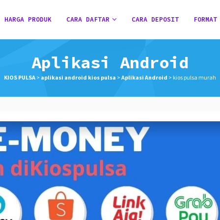
HARGA PRODUK
CARA DAFTAR
CARA DEPOSIT
FORMAT
Aplikasi Android
KIOS PULSA
>
aplikasi android kios pulsa
>
Aplikasi Android
>
kios pulsa murah