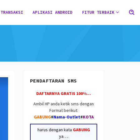
 TRANSAKSI
APLIKASI ANDROID
FITUR TERBAIK
PENDAFTARAN SMS
DAFTARNYA GRATIS 100%…
Ambil HP anda ketik sms dengan
Format berikut:
GABUNG
#
Nama-Outlet
#
KOTA
harus dengan kata
GABUNG
ya….