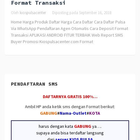
Format Transaksi
Oleh
kiospulsacenter
Diposting pada
September 16, 2018
Home Harga Produk Daftar Harga Cara Daftar Cara Daftar Pulsa
Via WhatsApp Pendaftaran Agen Otomatis Cara Deposit Format
Transaksi APLIKASI ANDROID FITUR TERBAIK Web Report SMS
Buyer Promosi Kiospulsacenter.com Format
PENDAFTARAN SMS
DAFTARNYA GRATIS 100%…
Ambil HP anda ketik sms dengan Format berikut:
GABUNG
#
Nama-Outlet
#
KOTA
harus dengan kata
GABUNG
ya….
supaya anda bisa terdaftar langsung
dari
server KIOS PULSA