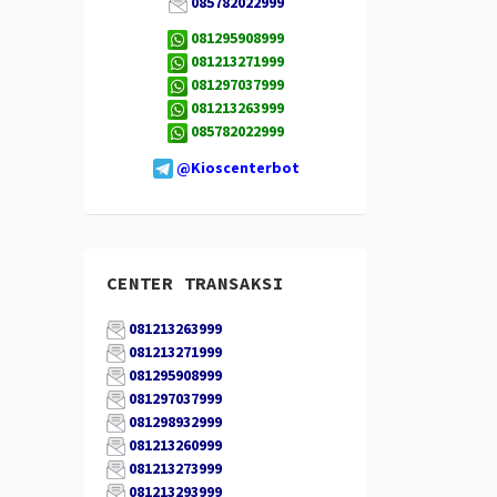
085782022999
081295908999
081213271999
081297037999
081213263999
085782022999
@Kioscenterbot
CENTER TRANSAKSI
081213263999
081213271999
081295908999
081297037999
081298932999
081213260999
081213273999
081213293999