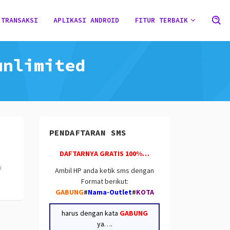
 TRANSAKSI
APLIKASI ANDROID
FITUR TERBAIK
unlimited
PENDAFTARAN SMS
DAFTARNYA GRATIS 100%…
i
Ambil HP anda ketik sms dengan
Format berikut:
GABUNG
#
Nama-Outlet
#
KOTA
harus dengan kata
GABUNG
ya….