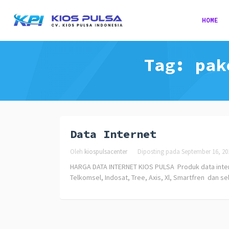
HOME
Tag:
pak
Data Internet
Oleh
kiospulsacenter
Diposting pada
September 16, 20
HARGA DATA INTERNET KIOS PULSA Produk data interne
Telkomsel, Indosat, Tree, Axis, Xl, Smartfren dan se