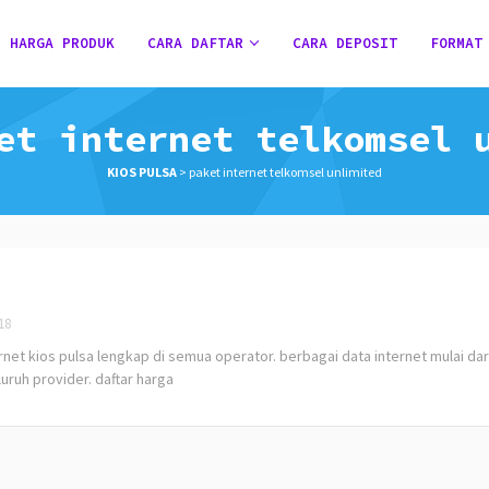
HARGA PRODUK
CARA DAFTAR
CARA DEPOSIT
FORMAT
et internet telkomsel 
KIOS PULSA
>
paket internet telkomsel unlimited
18
t kios pulsa lengkap di semua operator. berbagai data internet mulai dar
luruh provider. daftar harga