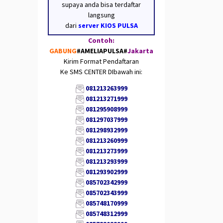
supaya anda bisa terdaftar
langsung
dari
server KIOS PULSA
Contoh:
GABUNG
#AMELIAPULSA
#
Jakarta
Kirim Format Pendaftaran
Ke SMS CENTER DIbawah ini:
081213263999
081213271999
081295908999
081297037999
081298932999
081213260999
081213273999
081213293999
081293902999
085702342999
085702343999
085748170999
085748312999