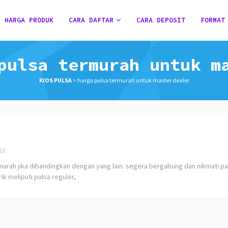
HARGA PRODUK
CARA DAFTAR
CARA DEPOSIT
FORMAT
pulsa termurah untuk m
KIOS PULSA
>
harga pulsa termurah untuk master dealer
18
rah jika dibandingkan dengan yang lain. segera bergabung dan nikmati p
ik meliputi pulsa reguler,