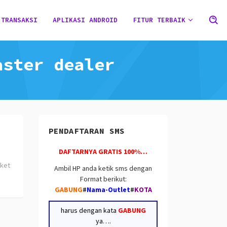
 TRANSAKSI
APLIKASI ANDROID
FITUR TERBAIK
aster dealer
PENDAFTARAN SMS
DAFTARNYA GRATIS 100%…
aket
Ambil HP anda ketik sms dengan
Format berikut:
GABUNG
#
Nama-Outlet
#
KOTA
harus dengan kata
GABUNG
ya….