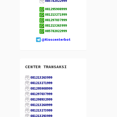
085782022999
081295908999
081213271999
081297037999
081213263999
085782022999
@Kioscenterbot
CENTER TRANSAKSI
081213263999
081213271999
081295908999
081297037999
081298932999
081213260999
081213273999
081213293999