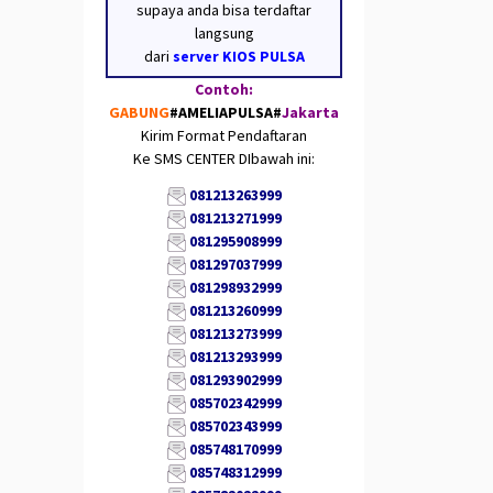
supaya anda bisa terdaftar
langsung
dari
server KIOS PULSA
Contoh:
GABUNG
#AMELIAPULSA
#
Jakarta
Kirim Format Pendaftaran
Ke SMS CENTER DIbawah ini:
081213263999
081213271999
081295908999
081297037999
081298932999
081213260999
081213273999
081213293999
081293902999
085702342999
085702343999
085748170999
085748312999