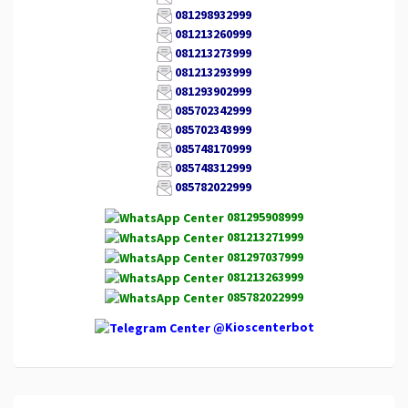
081298932999
081213260999
081213273999
081213293999
081293902999
085702342999
085702343999
085748170999
085748312999
085782022999
081295908999
081213271999
081297037999
081213263999
085782022999
@Kioscenterbot