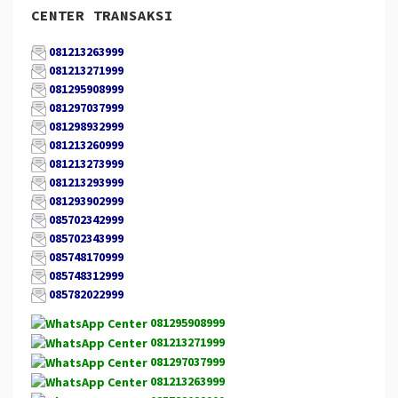
CENTER TRANSAKSI
081213263999
081213271999
081295908999
081297037999
081298932999
081213260999
081213273999
081213293999
081293902999
085702342999
085702343999
085748170999
085748312999
085782022999
081295908999
081213271999
081297037999
081213263999