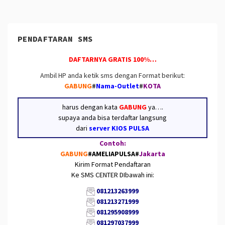
PENDAFTARAN SMS
DAFTARNYA GRATIS 100%…
Ambil HP anda ketik sms dengan Format berikut:
GABUNG
#
Nama-Outlet
#
KOTA
harus dengan kata
GABUNG
ya….
supaya anda bisa terdaftar langsung
dari
server KIOS PULSA
Contoh:
GABUNG
#AMELIAPULSA
#
Jakarta
Kirim Format Pendaftaran
Ke SMS CENTER DIbawah ini:
081213263999
081213271999
081295908999
081297037999