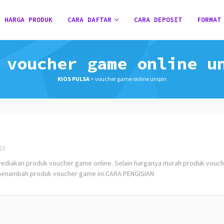
HARGA PRODUK
CARA DAFTAR
CARA DEPOSIT
FORMAT
:
voucher game online u
KIOS PULSA
>
voucher game online unipin
18
iakan produk voucher game online. Selain harganya murah produk vouch
 menambah produk voucher game ini.CARA PENGISIAN