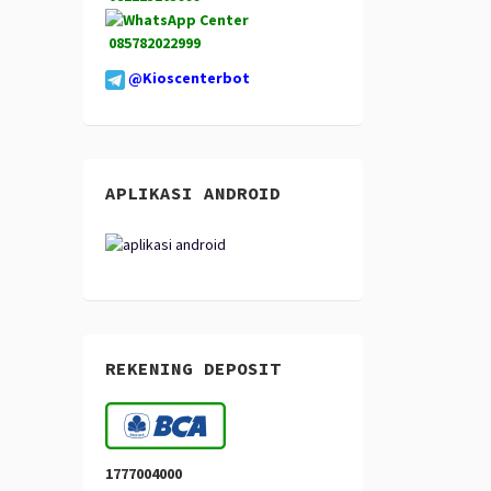
085782022999
@Kioscenterbot
APLIKASI ANDROID
REKENING DEPOSIT
1777004000