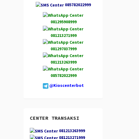
085782022999
081295908999
081213271999
081297037999
081213263999
085782022999
@Kioscenterbot
CENTER TRANSAKSI
081213263999
081213271999