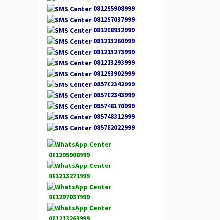
081295908999
081297037999
081298932999
081213260999
081213273999
081213293999
081293902999
085702342999
085702343999
085748170999
085748312999
085782022999
081295908999
081213271999
081297037999
081213263999