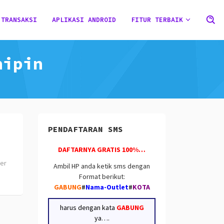
 TRANSAKSI
APLIKASI ANDROID
FITUR TERBAIK
nipin
PENDAFTARAN SMS
DAFTARNYA GRATIS 100%…
er
Ambil HP anda ketik sms dengan
Format berikut:
GABUNG
#
Nama-Outlet
#
KOTA
harus dengan kata
GABUNG
ya….