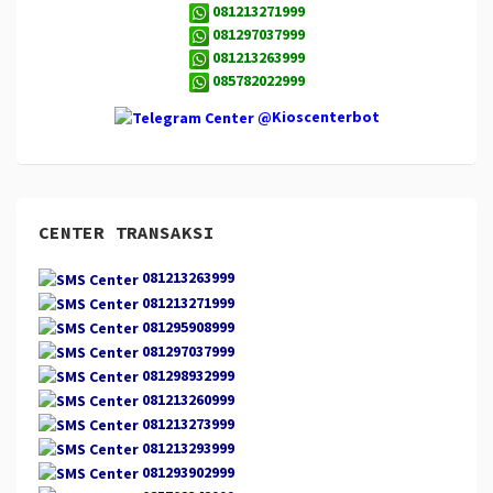
081213271999
081297037999
081213263999
085782022999
@Kioscenterbot
CENTER TRANSAKSI
081213263999
081213271999
081295908999
081297037999
081298932999
081213260999
081213273999
081213293999
081293902999