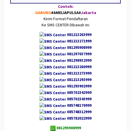
Contoh:
GABUNG
#AMELIAPULSA
#
Jakarta
Kirim Format Pendaftaran
Ke SMS CENTER DIbawah ini:
081213263999
081213271999
081295908999
081297037999
081298932999
081213260999
081213273999
081213293999
081293902999
085702342999
085702343999
085748170999
085748312999
085782022999
081295908999