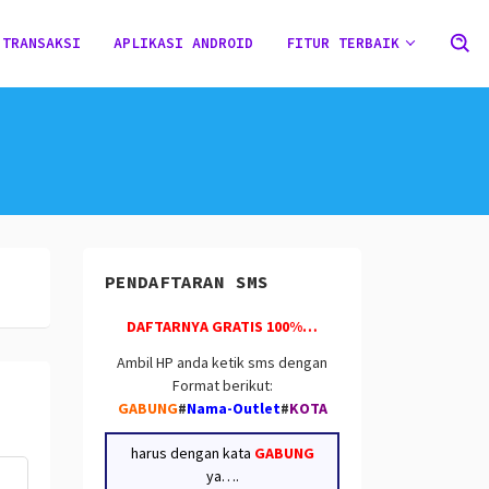
 TRANSAKSI
APLIKASI ANDROID
FITUR TERBAIK
PENDAFTARAN SMS
DAFTARNYA GRATIS 100%…
Ambil HP anda ketik sms dengan
Format berikut:
GABUNG
#
Nama-Outlet
#
KOTA
harus dengan kata
GABUNG
ya….