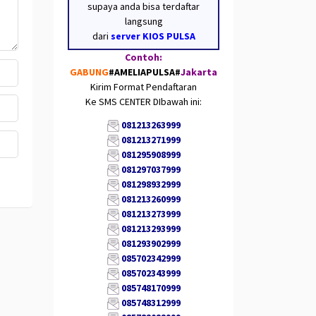
supaya anda bisa terdaftar
langsung
dari
server KIOS PULSA
Contoh:
GABUNG
#AMELIAPULSA
#
Jakarta
Kirim Format Pendaftaran
Ke SMS CENTER DIbawah ini:
081213263999
081213271999
081295908999
081297037999
081298932999
081213260999
081213273999
081213293999
081293902999
085702342999
085702343999
085748170999
085748312999