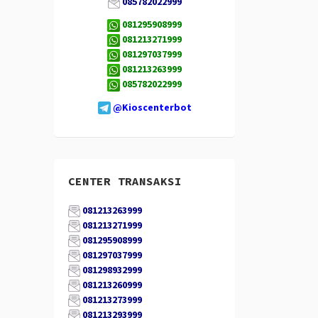
085782022999
081295908999
081213271999
081297037999
081213263999
085782022999
@Kioscenterbot
CENTER TRANSAKSI
081213263999
081213271999
081295908999
081297037999
081298932999
081213260999
081213273999
081213293999