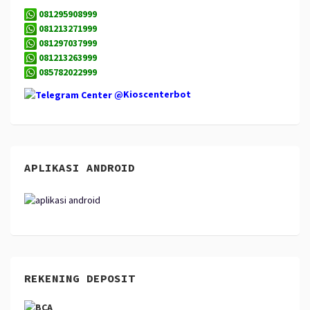
081295908999
081213271999
081297037999
081213263999
085782022999
@Kioscenterbot
APLIKASI ANDROID
REKENING DEPOSIT