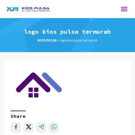
logo kios pulsa termurah
KIOS PULSA
>
logo kios pulsa termurah
Share