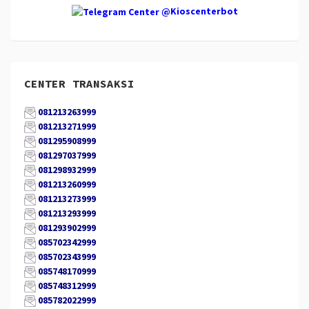
@Kioscenterbot
CENTER TRANSAKSI
081213263999
081213271999
081295908999
081297037999
081298932999
081213260999
081213273999
081213293999
081293902999
085702342999
085702343999
085748170999
085748312999
085782022999