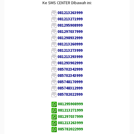
Ke SMS CENTER DIbawah ini:
081213263999
081213271999
081295908999
081297037999
081298932999
081213260999
081213273999
081213293999
081293902999
085702342999
085702343999
085748170999
085748312999
085782022999
081295908999
081213271999
081297037999
081213263999
085782022999