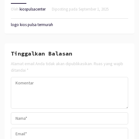
Oleh
kiospulsacenter
Diposting pada
September 1, 2025
logo kios pulsa termurah
Tinggalkan Balasan
Alamat email Anda tidak akan dipublikasikan.
Ruas yang wajib
ditandai
*